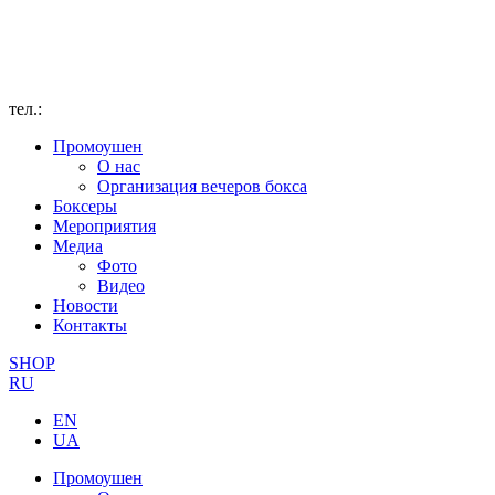
тел.:
Промоушен
О нас
Организация вечеров бокса
Боксеры
Мероприятия
Медиа
Фото
Видео
Новости
Контакты
SHOP
RU
EN
UA
Промоушен