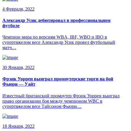
4 Февраля, 2022
Александр Усик дебютировал в профессиональном
футболе
Чемпион мира по версиям WBA, IBF, WBO и IBO в
супертяжелом весе Александр Усик провел футбольный
матч…
30 Января, 2022
Фрэнк Уоррен выиграл промоутерские торги на бой
Фьюри — Уайт
Известный британский промоутер Фрэнк Уоррен выиграл
право организации боя между чемпионом WBC в
супертяжелом весе Тайсоном Фьюри…
18 Января, 2022