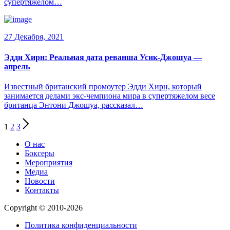
супертяжелом…
27 Декабря, 2021
Эдди Хирн: Реальная дата реванша Усик-Джошуа —
апрель
Известный британский промоутер Эдди Хирн, который
занимается делами экс-чемпиона мира в супертяжелом весе
британца Энтони Джошуа, рассказал…
1
2
3
О нас
Боксеры
Мероприятия
Медиа
Новости
Контакты
Copyright © 2010-2026
Политика конфиденциальности