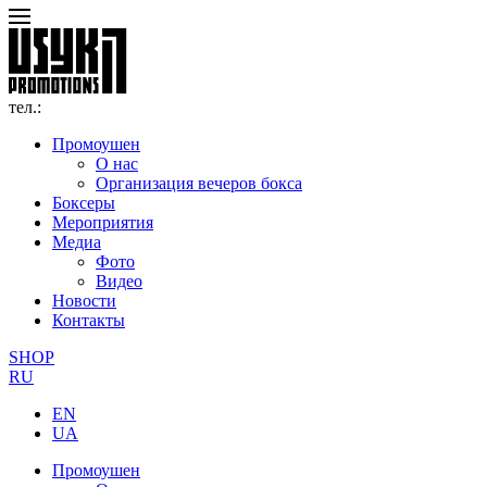
тел.:
Промоушен
О нас
Организация вечеров бокса
Боксеры
Мероприятия
Медиа
Фото
Видео
Новости
Контакты
SHOP
RU
EN
UA
Промоушен