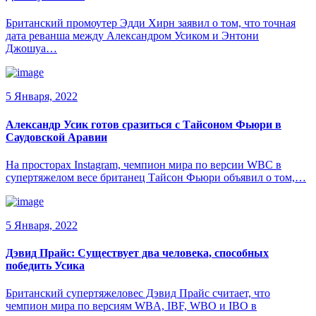
Британский промоутер Эдди Хирн заявил о том, что точная
дата реванша между Александром Усиком и Энтони
Джошуа…
5 Января, 2022
Александр Усик готов сразиться с Тайсоном Фьюри в
Саудовской Аравии
На просторах Instagram, чемпион мира по версии WBC в
супертяжелом весе британец Тайсон Фьюри объявил о том,…
5 Января, 2022
Дэвид Прайс: Существует два человека, способных
победить Усика
Британский супертяжеловес Дэвид Прайс считает, что
чемпион мира по версиям WBA, IBF, WBO и IBO в