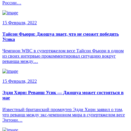
России…
15 Февраля, 2022
Тайсон Фьюри: Джошуа знает, что не сможет победить
Усика
Чемпион WBC в супертяжелом весе Тайсон Фьюри в одном
из своих интервью прокомментировал ситуацию вокруг
реванша между…
15 Февраля, 2022
Эдди Хирн: Реванш Усик — Джошуа может состояться в
мае
Известный британский промоутер Эдди Хирн заявил о том,
что реванш между экс-чемпионом мира в супертяжелом весе
Энтони…