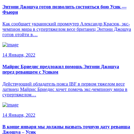
Энтони Джошуа готов позволить состояться бою Усик —
Фьюри
Как сообщает украинский промоутер Александр Красюк, экс-
чемпион мира в супертяжелом весе британец Энтони Джошуа
готов отойти в…
14 Января, 2022
Майрис Бриедис предложил помощь Энтони Джошуа
перед реваншем с Усиком
Действующий обладатель пояса IBF в первом тяжелом весе
латвиец Майрис Бриедис хочет помочь экс-чемпиону мира в
супертяжелом…
14 Января, 2022
В конце января мы должны назвать точную дату реванша
Джошуа – Усик