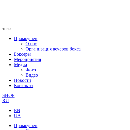
тел.:
Промоушен
О нас
Организация вечеров бокса
Боксеры
Мероприятия
Медиа
Фото
Видео
Новости
Контакты
SHOP
RU
EN
UA
Промоушен