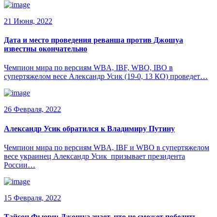
21 Июня, 2022
Дата и место проведения реванша против Джошуа
известны окончательно
Чемпион мира по версиям WBA, IBF, WBO, IBO в
супертяжелом весе Александр Усик (19-0, 13 КО) проведет…
26 Февраля, 2022
Александр Усик обратился к Владимиру Путину
Чемпион мира по версиям WBA, IBF и WBO в супертяжелом
весе украинец Александр Усик призывает президента
России…
15 Февраля, 2022
Тайсон Фьюри: Джошуа знает, что не сможет победить