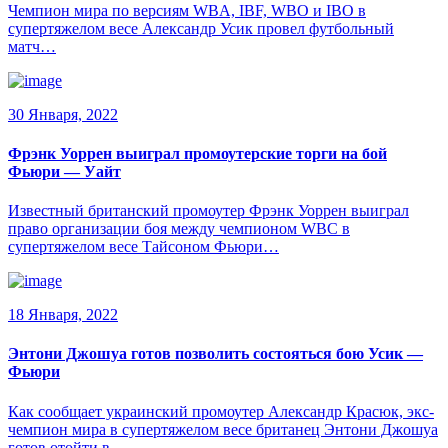
Чемпион мира по версиям WBA, IBF, WBO и IBO в
супертяжелом весе Александр Усик провел футбольный
матч…
30 Января, 2022
Фрэнк Уоррен выиграл промоутерские торги на бой
Фьюри — Уайт
Известный британский промоутер Фрэнк Уоррен выиграл
право организации боя между чемпионом WBC в
супертяжелом весе Тайсоном Фьюри…
18 Января, 2022
Энтони Джошуа готов позволить состояться бою Усик —
Фьюри
Как сообщает украинский промоутер Александр Красюк, экс-
чемпион мира в супертяжелом весе британец Энтони Джошуа
готов отойти в…