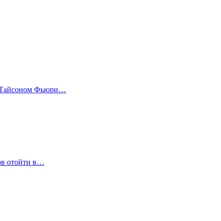
е Тайсоном Фьюри…
ов отойти в…