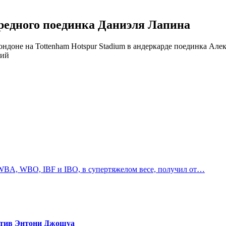
ередного поединка Даниэля Лапина
ндоне на Tottenham Hotspur Stadium в андеркарде поединка Ал
ний
 WBA, WBO, IBF и IBO, в супертяжелом весе, получил от…
отив Энтони Джошуа