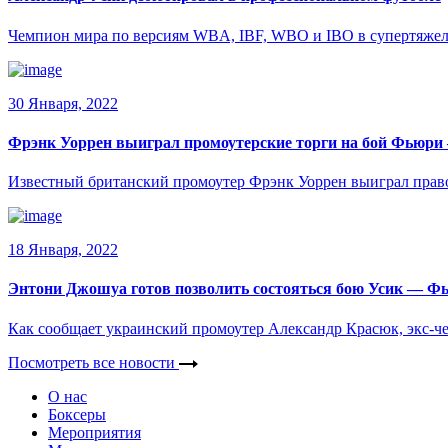
Чемпион мира по версиям WBA, IBF, WBO и IBO в супертяжел
30 Января, 2022
Фрэнк Уоррен выиграл промоутерские торги на бой Фьюри
Известный британский промоутер Фрэнк Уоррен выиграл пра
18 Января, 2022
Энтони Джошуа готов позволить состояться бою Усик — Ф
Как сообщает украинский промоутер Александр Красюк, экс-ч
Посмотреть все новости
О нас
Боксеры
Мероприятия