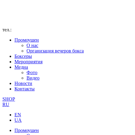
тел.:
Промоушен
О нас
Организация вечеров бокса
Боксеры
Мероприятия
Медиа
Фото
Видео
Новости
Контакты
SHOP
RU
EN
UA
Промоушен