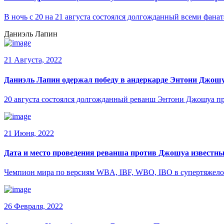
В ночь с 20 на 21 августа состоялся долгожданный всеми фа
Даниэль Лапин
21 Августа, 2022
Даниэль Лапин одержал победу в андеркарде Энтони Джошу
20 августа состоялся долгожданный реванш Энтони Джошуа пр
21 Июня, 2022
Дата и место проведения реванша против Джошуа известн
Чемпион мира по версиям WBA, IBF, WBO, IBO в супертяжелом
26 Февраля, 2022