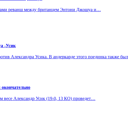
натами реванш между британцем Энтони Джошуа и…
а -Усик
отив Александра Усика. В андеркарде этого поединка также б
ы окончательно
 весе Александр Усик (19-0, 13 КО) проведет…