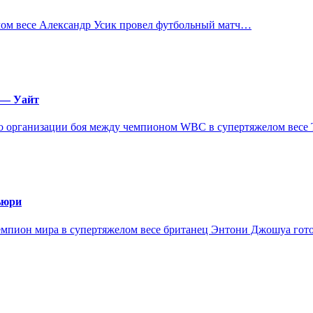
ом весе Александр Усик провел футбольный матч…
 — Уайт
во организации боя между чемпионом WBC в супертяжелом вес
ьюри
емпион мира в супертяжелом весе британец Энтони Джошуа гот