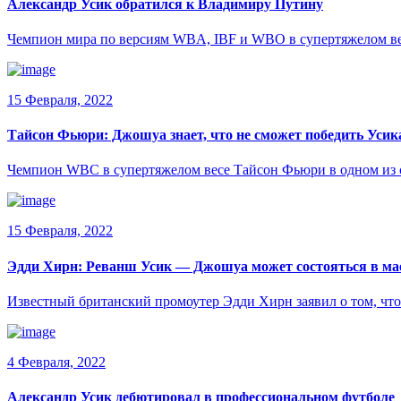
Александр Усик обратился к Владимиру Путину
Чемпион мира по версиям WBA, IBF и WBO в супертяжелом ве
15 Февраля, 2022
Тайсон Фьюри: Джошуа знает, что не сможет победить Усик
Чемпион WBC в супертяжелом весе Тайсон Фьюри в одном из
15 Февраля, 2022
Эдди Хирн: Реванш Усик — Джошуа может состояться в ма
Известный британский промоутер Эдди Хирн заявил о том, чт
4 Февраля, 2022
Александр Усик дебютировал в профессиональном футболе