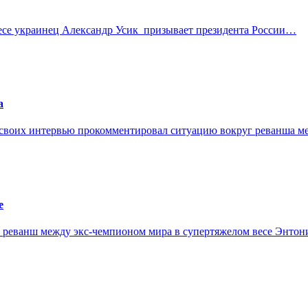
се украинец Александр Усик призывает президента России…
а
 своих интервью прокомментировал ситуацию вокруг реванша 
е
о реванш между экс-чемпионом мира в супертяжелом весе Энто