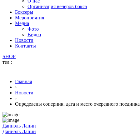
О нас
Организация вечеров бокса
Боксеры
Мероприятия
Медиа
Фото
Видео
Новости
Контакты
SHOP
тел.:
Главная
›
Новости
›
Определены соперник, дата и место очередного поединк
Даниэль Лапин
Даниэль Лапин