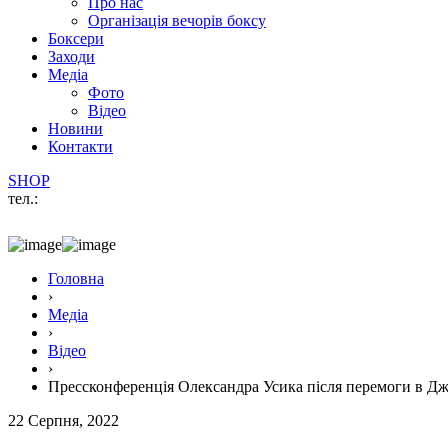
Про нас
Організація вечорів боксу
Боксери
Заходи
Медіа
Фото
Відео
Новини
Контакти
SHOP
тел.:
Головна
›
Медіа
›
Відео
›
Прессконференція Олександра Усика після перемоги в Дж
22 Серпня, 2022