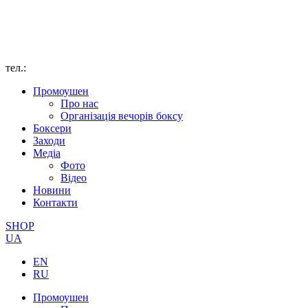
тел.:
Промоушен
Про нас
Організація вечорів боксу
Боксери
Заходи
Медіа
Фото
Відео
Новини
Контакти
SHOP
UA
EN
RU
Промоушен