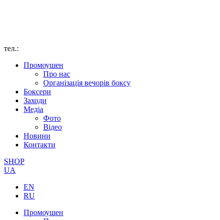
тел.:
Промоушен
Про нас
Організація вечорів боксу
Боксери
Заходи
Медіа
Фото
Відео
Новини
Контакти
SHOP
UA
EN
RU
Промоушен