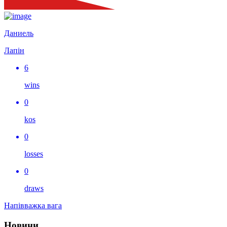
Даниель
Лапін
6
wins
0
kos
0
losses
0
draws
Напівважка вага
Новини