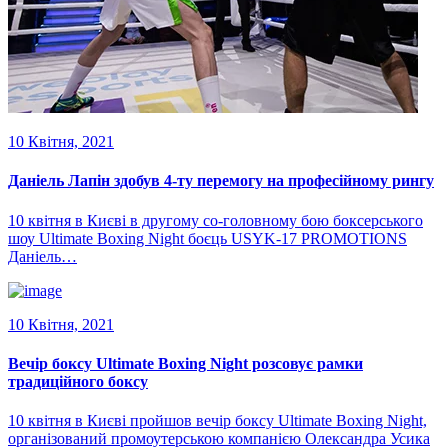
10 Квітня, 2021
Даніель Лапін здобув 4-ту перемогу на професійному рингу
10 квітня в Києві в другому со-головному бою боксерського
шоу Ultimate Boxing Night боєць USYK-17 PROMOTIONS
Даніель…
10 Квітня, 2021
Вечір боксу Ultimate Boxing Night розсовує рамки
традиційного боксу
10 квітня в Києві пройшов вечір боксу Ultimate Boxing Night,
організований промоутерською компанією Олександра Усика