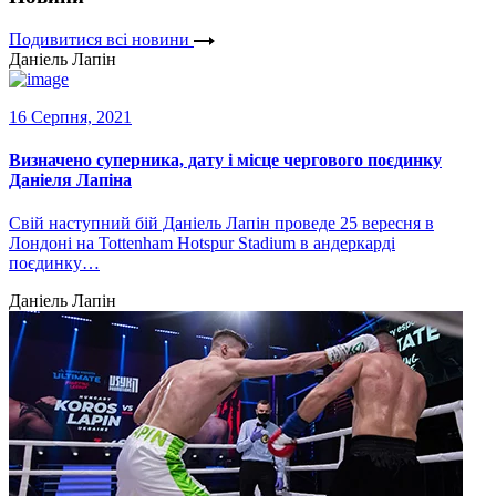
Подивитися всі новини
Даніель Лапін
16 Серпня, 2021
Визначено суперника, дату і місце чергового поєдинку
Даніеля Лапіна
Свій наступний бій Даніель Лапін проведе 25 вересня в
Лондоні на Tottenham Hotspur Stadium в андеркарді
поєдинку…
Даніель Лапін