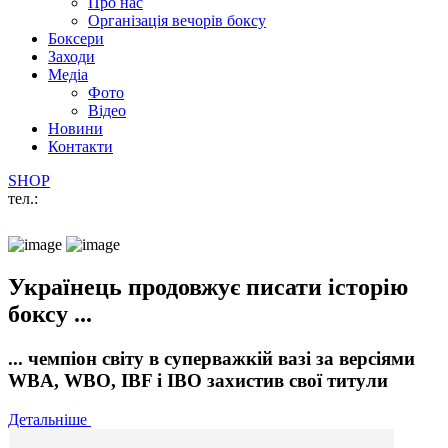
Про нас
Організація вечорів боксу
Боксери
Заходи
Медіа
Фото
Відео
Новини
Контакти
SHOP
тел.:
Українець продовжує писати історію
боксу ...
... чемпіон світу в суперважкій вазі за версіями
WBA, WBO, IBF і IBO захистив свої титули
Детальніше