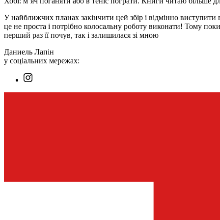
Хобі: м’яч поганяти або в теніс пограти. Книги читаю більше для
У найближчих планах закінчити цей збір і відмінно виступити 
це не проста і потрібно колосальну роботу виконати! Тому поки
перший раз її почув, так і залишилася зі мною
Даниель Лапін
у соціальних мережах: