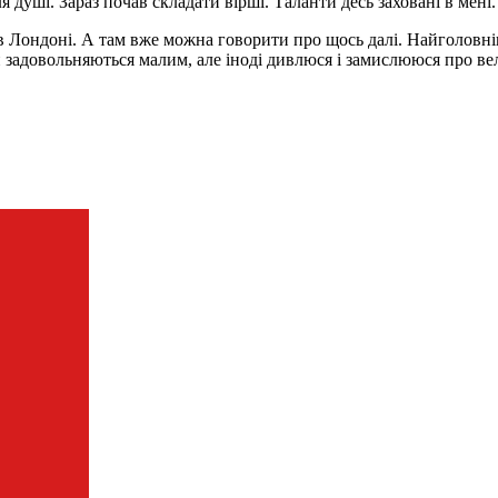
 душі. Зараз почав складати вірші. Таланти десь заховані в мені. 
в Лондоні. А там вже можна говорити про щось далі. Найголовні
 задовольняються малим, але іноді дивлюся і замислююся про вели