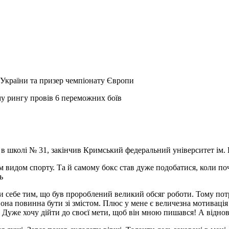
н України та призер чемпіонату Європи
му рингу провів 6 переможних боїв
я в школі № 31, закінчив Кримський федеральний університет ім.
цим видом спорту. Та й самому бокс став дуже подобатися, коли по
ь
и себе тим, що був пророблений великий обсяг роботи. Тому пот
вона повинна бути зі змістом. Плюс у мене є величезна мотиваці
. Дуже хочу дійти до своєї мети, щоб він мною пишався! А відн