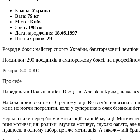
Країна:
Україна
Вага:
79 кг
Місто:
Київ
Зріст:
198 см
Дата народження:
18.06.1997
Повних років:
29
Розряд в боксі: майстер спорту України, багаторазовий чемпіо
Поєдинки: 290 поєдинків в аматорському боксі, на професійно
Рекорд: 6-0, 0 КО
Про себе
Народився в Польщі в місті Вроцлав. Але ріс в Криму, навчавс
На бокс привів батько в 6-річному віці. Вся сім’я пов’язана з 
мене не могли потрапити, коли у суперника в очах безвихідніст
Черпаю сили перед боєм в мотивації і гарній музиці. Мотивуюч
різні мотиваційні ролики. Музика мотивує, слухаю багато, але 
працюєш в одному таборі це вже мотивація. А також – мій брат