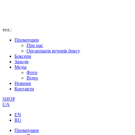
тел.:
Промоушен
Про нас
Організація вечорів боксу
Боксери
Заходи
Медіа
Фото
Відео
Новини
Контакти
SHOP
UA
EN
RU
Промоушен