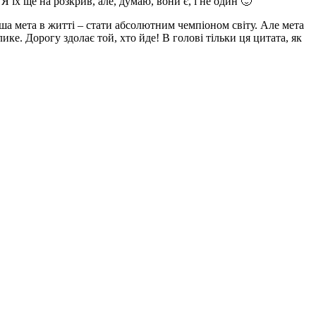
Я їх ще на розкрив, але, думаю, вони є, і не один 🙂
ша мета в житті – стати абсолютним чемпіоном світу. Але мета
ке. Дорогу здолає той, хто йде! В голові тільки ця цитата, як