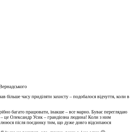
 Вернадського
чав більше часу приділяти захисту – подобалося відчуття, коли в
рібно багато працювати, інакше – все марно. Буває переглядаю
я – це Олександр Усик – грандіозна людина! Коли з ним
овлююся після поєдинку тим, що дуже довго відсипаюся