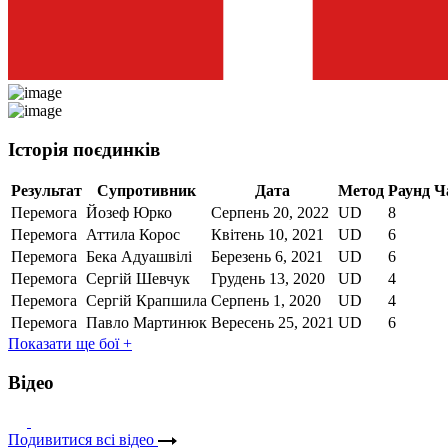
Історія поєдинків
Результат
Супротивник
Дата
Метод
Раунд
Ч
Перемога
Йозеф Юрко
Серпень 20, 2022
UD
8
Перемога
Аттила Корос
Квітень 10, 2021
UD
6
Перемога
Бека Адуашвілі
Березень 6, 2021
UD
6
Перемога
Сергій Шевчук
Грудень 13, 2020
UD
4
Перемога
Сергій Крапшила
Серпень 1, 2020
UD
4
Перемога
Павло Мартинюк
Вересень 25, 2021
UD
6
Показати ще бої +
Відео
Подивитися всі вiдео