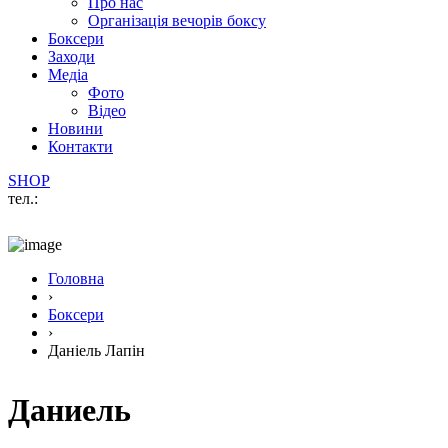
Про нас
Організація вечорів боксу
Боксери
Заходи
Медіа
Фото
Відео
Новини
Контакти
SHOP
тел.:
Головна
›
Боксери
›
Даніель Лапін
Даниель