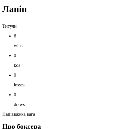
Лапін
Титули
6
wins
0
kos
0
losses
0
draws
Напівважка вага
Про боксера