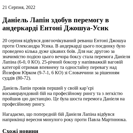
21 Серпня, 2022
Даніель Лапін здобув перемогу в
андеркарді Ентоні Джошуа-Усик
20 серпня відбувся довгоочікуваний реванш Ентоні Джошуа
проти Олександра Усика. В андеркарді цього поєдинку було
проведено кілька дуже цікавих боїв. Для нас другою за
значимістю подією цього вечора боксу стала перемога Даніеля
Лапіна (6-0, 0 КО). 25-річний боксер у напівважкій ваговій
категорії отримав впевнену та одностайну перевагу над
Йозефом Юрком (9-7-1, 6 КО) зі Словаччини за рішенням
суддів (80-72).
Даніель Лапін провів перший у своїй кар’єрі
восьмираундовий бій на професійному рингу та з легкістю
пройшов цю дистанцію. Це була шоста перемога Даніеля на
професійному рингу.
Нагадаємо, що попередній бій Даніеля Лапіна відбувся
наприкінці вересня минулого року проти Павла Мартинюка.
Схожі новини