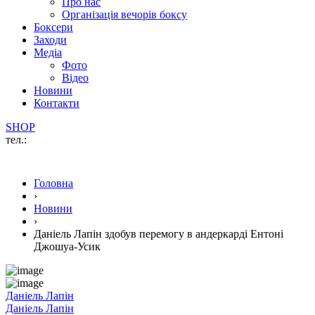
Про нас
Організація вечорів боксу
Боксери
Заходи
Медіа
Фото
Відео
Новини
Контакти
SHOP
тел.:
Головна
›
Новини
›
Даніель Лапін здобув перемогу в андеркарді Ентоні
Джошуа-Усик
Даніель Лапін
Даніель Лапін