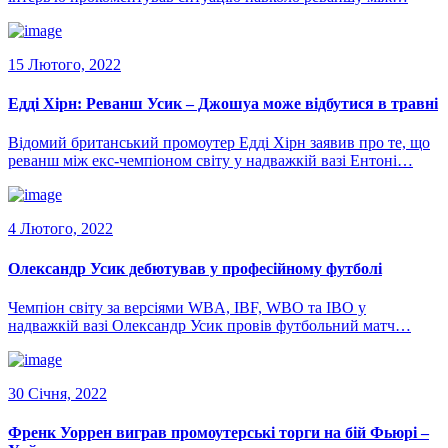
15 Лютого, 2022
Едді Хірн: Реванш Усик – Джошуа може відбутися в травні
Відомий британський промоутер Едді Хірн заявив про те, що
реванш між екс-чемпіоном світу у надважкій вазі Ентоні…
4 Лютого, 2022
Олександр Усик дебютував у професійному футболі
Чемпіон світу за версіями WBA, IBF, WBO та IBO у
надважкій вазі Олександр Усик провів футбольний матч…
30 Січня, 2022
Френк Уоррен виграв промоутерські торги на бій Фьюрі –