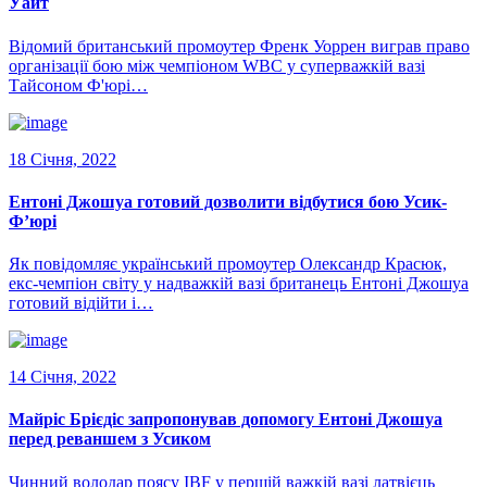
Уайт
Відомий британський промоутер Френк Уоррен виграв право
організації бою між чемпіоном WBC у суперважкій вазі
Тайсоном Ф'юрі…
18 Січня, 2022
Ентоні Джошуа готовий дозволити відбутися бою Усик-
Ф’юрі
Як повідомляє український промоутер Олександр Красюк,
екс-чемпіон світу у надважкій вазі британець Ентоні Джошуа
готовий відійти і…
14 Січня, 2022
Майріс Брієдіс запропонував допомогу Ентоні Джошуа
перед реваншем з Усиком
Чинний володар поясу IBF у першій важкій вазі латвієць