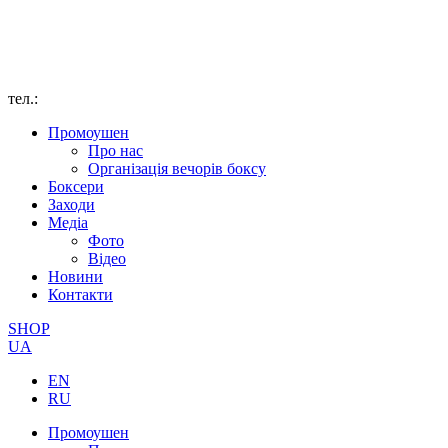
тел.:
Промоушен
Про нас
Організація вечорів боксу
Боксери
Заходи
Медіа
Фото
Відео
Новини
Контакти
SHOP
UA
EN
RU
Промоушен