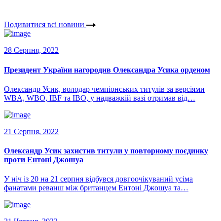
Подивитися всі новини
28 Серпня, 2022
Президент України нагородив Олександра Усика орденом
Олександр Усик, володар чемпіонських титулів за версіями
WBA, WBO, IBF та IBO, у надважкій вазі отримав від…
21 Серпня, 2022
Олександр Усик захистив титули у повторному поєдинку
проти Ентоні Джошуа
У ніч із 20 на 21 серпня відбувся довгоочікуваний усіма
фанатами реванш між британцем Ентоні Джошуа та…