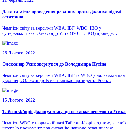
21 Червня, 2022
Дата та місце проведення реваншу проти Джошуа відомі
остаточно
Чемпіон світу за версіями WBA, IBF, WBO, IBO у
суперважкій вазі Олександр Усик (19-0, 13 КО) проведе…
26 Лютого, 2022
Олександр Усик звернувся до Володимира Путіна
Чемпіон світу за версіями WBA, IBF та WBO у надважкій вазі
українець Олександр Усик закликає президента Росії…
15 Лютого, 2022
Тайсон Ф’юрі: Джошуа знає, що не зможе перемогти Усика
Чемпіон WBC у надважкій вазі Тайсон Ф'юрі в одному зі своїх
інтерв'ю прокоментував ситуацію навколо реваншу між…