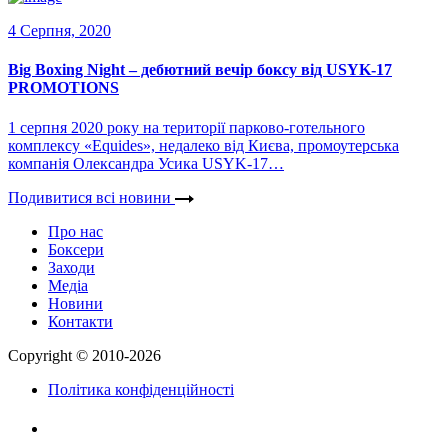
4 Серпня, 2020
Big Boxing Night – дебютний вечір боксу від USYK-17
PROMOTIONS
1 серпня 2020 року на території парково-готельного
комплексу «Equides», недалеко від Києва, промоутерська
компанія Олександра Усика USYK-17…
Подивитися всі новини
Про нас
Боксери
Заходи
Медіа
Новини
Контакти
Copyright © 2010-2026
Політика конфіденційності