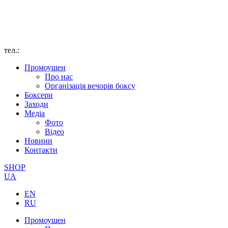
тел.:
Промоушен
Про нас
Організація вечорів боксу
Боксери
Заходи
Медіа
Фото
Відео
Новини
Контакти
SHOP
UA
EN
RU
Промоушен