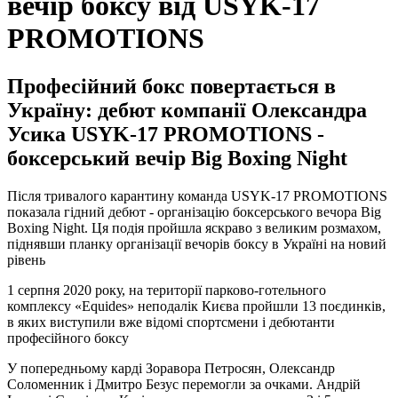
вечір боксу від USYK-17
PROMOTIONS
Професійний бокс повертається в
Україну: дебют компанії Олександра
Усика USYK-17 PROMOTIONS -
боксерський вечір Big Boxing Night
Після тривалого карантину команда USYK-17 PROMOTIONS
показала гідний дебют - організацію боксерського вечора Big
Boxing Night. Ця подія пройшла яскраво з великим розмахом,
піднявши планку організації вечорів боксу в Україні на новий
рівень
1 серпня 2020 року, на території парково-готельного
комплексу «Equides» неподалік Києва пройшли 13 поєдинків,
в яких виступили вже відомі спортсмени і дебютанти
професійного боксу
У попередньому карді Зоравора Петросян, Олександр
Соломенник і Дмитро Безус перемогли за очками. Андрій