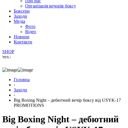
Про нас
Організація вечорів боксу
Боксери
Заходи
Медіа
Фото
Відео
Новини
Контакти
SHOP
тел.:
Головна
›
Заходи
›
Big Boxing Night – дебютний вечір боксу від USYK-17
PROMOTIONS
Big Boxing Night – дебютний