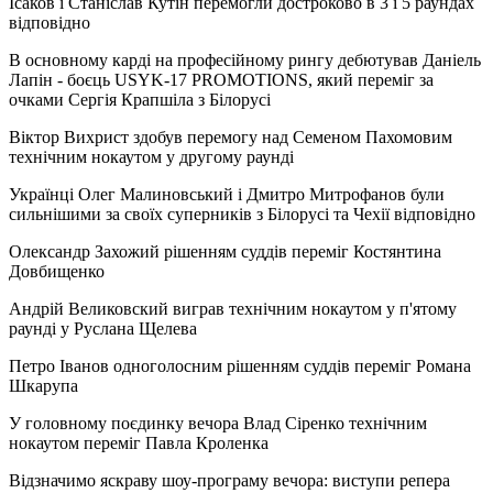
Ісаков і Станіслав Кутін перемогли достроково в 3 і 5 раундах
відповідно
В основному карді на професійному рингу дебютував Даніель
Лапін - боєць USYK-17 PROMOTIONS, який переміг за
очками Сергія Крапшіла з Білорусі
Віктор Вихрист здобув перемогу над Семеном Пахомовим
технічним нокаутом у другому раунді
Українці Олег Малиновський і Дмитро Митрофанов були
сильнішими за своїх суперників з Білорусі та Чехії відповідно
Олександр Захожий рішенням суддів переміг Костянтина
Довбищенко
Андрій Великовский виграв технічним нокаутом у п'ятому
раунді у Руслана Щелева
Петро Іванов одноголосним рішенням суддів переміг Романа
Шкарупа
У головному поєдинку вечора Влад Сіренко технічним
нокаутом переміг Павла Кроленка
Відзначимо яскраву шоу-програму вечора: виступи репера