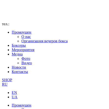
тел.:
Промоушен
О нас
Организация вечеров бокса
Боксеры
Мероприятия
Медиа
Фото
Видео
Новости
Контакты
SHOP
RU
EN
UA
Промоушен