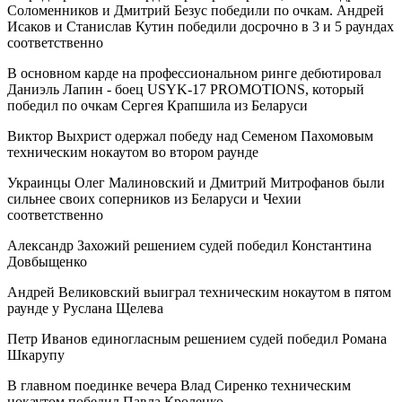
Соломенников и Дмитрий Безус победили по очкам. Андрей
Исаков и Станислав Кутин победили досрочно в 3 и 5 раундах
соответственно
В основном карде на профессиональном ринге дебютировал
Даниэль Лапин - боец USYK-17 PROMOTIONS, который
победил по очкам Сергея Крапшила из Беларуси
Виктор Выхрист одержал победу над Семеном Пахомовым
техническим нокаутом во втором раунде
Украинцы Олег Малиновский и Дмитрий Митрофанов были
сильнее своих соперников из Беларуси и Чехии
соответственно
Александр Захожий решением судей победил Константина
Довбыщенко
Андрей Великовский выиграл техническим нокаутом в пятом
раунде у Руслана Щелева
Петр Иванов единогласным решением судей победил Романа
Шкарупу
В главном поединке вечера Влад Сиренко техническим
нокаутом победил Павла Кроленко