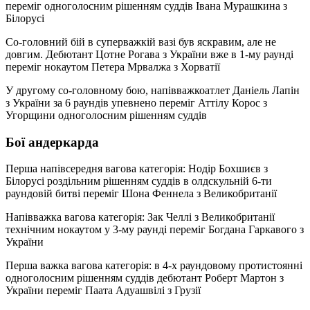
переміг одноголосним рішенням суддів Івана Мурашкина з
Білорусі
Со-головний бій в суперважкій вазі був яскравим, але не
довгим. Дебютант Цотне Рогава з України вже в 1-му раунді
переміг нокаутом Петера Мрвалжа з Хорватії
У другому со-головному бою, напівважкоатлет Даніель Лапін
з України за 6 раундів упевнено переміг Аттілу Корос з
Угорщини одноголосним рішенням суддів
Бої андеркарда
Перша напівсередня вагова категорія: Нодір Бохшиєв з
Білорусі роздільним рішенням суддів в олдскульній 6-ти
раундовій битві переміг Шона Феннела з Великобританії
Напівважка вагова категорія: Зак Челлі з Великобританії
технічним нокаутом у 3-му раунді переміг Богдана Гаркавого з
України
Перша важка вагова категорія: в 4-х раундовому протистоянні
одноголосним рішенням суддів дебютант Роберт Мартон з
України переміг Паата Адуашвілі з Грузії