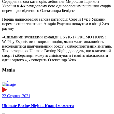
Середня вагова категорія: дебютант Мирослав Іщенко з
України в 4-х раундовому бою одноголосним рішенням суддів
переміг досвідченого Олександра Бенідзе
Перша напівсередня вагова категорія: Сергій Гук з України
переміг співвітчизника Андрія Руденка нокаутом в кінці 2-го
раунду
«Спільними зусиллями команди USYK-17 PROMOTIONS і
WePlay Esports ми створили подію, якою мали можливість
насолодитися шанувальники боксу і киберспортівних змагань.
Такі вечори, як Ultimate Boxing Night, доводять, що класичний
спорт і кіберспорт можуть співіснувати і навіть підсилювати
один одного », - говорить Олександр Усик
Медіа
22 Серпня, 2021
Ultimate Boxing Night – Кращі моменти