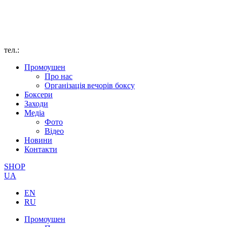
тел.:
Промоушен
Про нас
Організація вечорів боксу
Боксери
Заходи
Медіа
Фото
Відео
Новини
Контакти
SHOP
UA
EN
RU
Промоушен