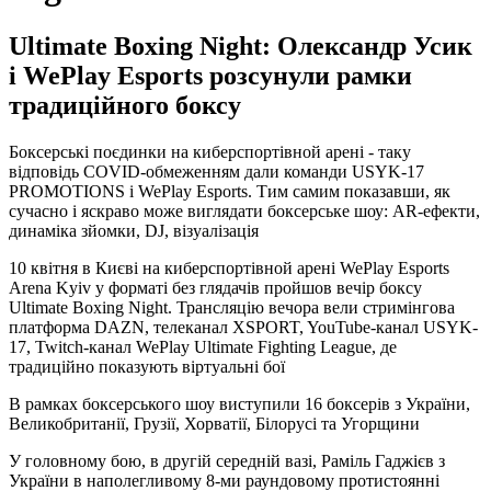
Ultimate Boxing Night: Олександр Усик
і WePlay Esports розсунули рамки
традиційного боксу
Боксерські поєдинки на киберспортівной арені - таку
відповідь COVID-обмеженням дали команди USYK-17
PROMOTIONS і WePlay Esports. Тим самим показавши, як
сучасно і яскраво може виглядати боксерське шоу: AR-ефекти,
динаміка зйомки, DJ, візуалізація
10 квітня в Києві на киберспортівной арені WePlay Esports
Arena Kyiv у форматі без глядачів пройшов вечір боксу
Ultimate Boxing Night. Трансляцію вечора вели стримінгова
платформа DAZN, телеканал XSPORT, YouTube-канал USYK-
17, Twitch-канал WePlay Ultimate Fighting League, де
традиційно показують віртуальні бої
В рамках боксерського шоу виступили 16 боксерів з України,
Великобританії, Грузії, Хорватії, Білорусі та Угорщини
У головному бою, в другій середній вазі, Раміль Гаджієв з
України в наполегливому 8-ми раундовому протистоянні