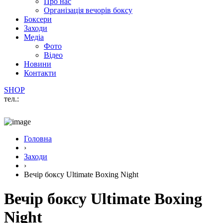
Про нас
Організація вечорів боксу
Боксери
Заходи
Медіа
Фото
Відео
Новини
Контакти
SHOP
тел.:
Головна
›
Заходи
›
Вечір боксу Ultimate Boxing Night
Вечір боксу Ultimate Boxing
Night