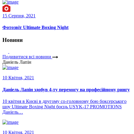
15 Серпня, 2021
Фотозвіт Ultimate Boxing Night
Новини
Подивитися всі новини
Даніель Лапін
10 Квітня, 2021
Даніель Лапін здобув 4-ту перемогу на професійному рингу
10 квітня в Києві в другому со-головному бою боксерського
шоу Ultimate Boxing Night боєць USYK-17 PROMOTIONS
Даніель…
10 Квітня, 2021